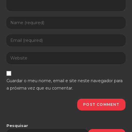
Enter
your
name
Enter
or
your
username
email
Enter
to
address
your
comment
to
website
comment
URL
Guardar o meu nome, email e site neste navegador para
(optional)
a próxima vez que eu comentar.
Pesquisar