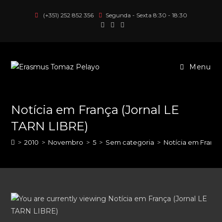
Skip
(+351) 252 852 356
Segunda - Sexta 8:30 - 18:30
to
content
Menu
Notícia em França (Jornal LE
TARN LIBRE)
>
2010
>
Novembro
>
5
>
Sem categoria
>
Notícia em França