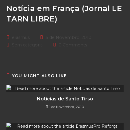
Notícia em França (Jornal LE
TARN LIBRE)
Post
Post
erasmus
5 de Novembro, 2010
author:
published:
Post
Post
Sem categoria
0 Comments
category:
comments:
YOU MIGHT ALSO LIKE
Notícias de Santo Tirso
1 de Novembro, 2010