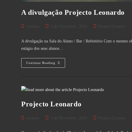
A divulgação Projecto Leonardo
Post
Post
Post
erasmus
5 de Novembro, 2010
Projeto Erasmus
author:
published:
category:
A divulgação na Sala do Aluno / Bar / Refeitório Com o mesmo ob
estágio dos seus alunos…
A
Continue Reading
Divulgação
Projecto
Leonardo
Projecto Leonardo
Post
Post
Post
erasmus
5 de Novembro, 2010
Projeto Erasmus
author:
published:
category: