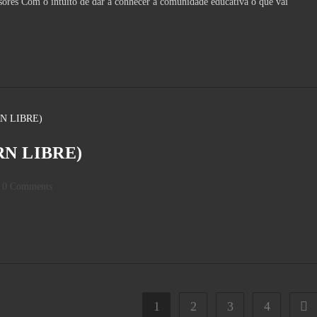
sores Com o intuito de dar a conhecer à comunidade educativa o que vai
ARN LIBRE)
st
0 Comments
mments:
1
2
3
4
Go t