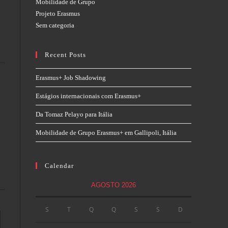
Mobilidade de Grupo
Projeto Erasmus
Sem categoria
Recent Posts
Erasmus+ Job Shadowing
Estágios internacionais com Erasmus+
Da Tomaz Pelayo para Itália
Mobilidade de Grupo Erasmus+ em Gallipoli, Itália
Calendar
AGOSTO 2026
S
T
Q
Q
S
S
D
o the next page