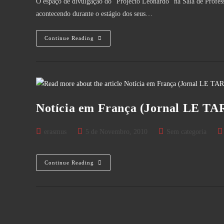
O espaço de divulgação do "Projecto Leonardo" na Sala de Profes
acontecendo durante o estágio dos seus…
Projecto
Continue Reading
Leonardo
Notícia em França (Jornal LE T
Post
Post
Post
Po
erasmus
5 de Novembro, 2010
Sem categoria
author:
published:
category:
co
Notícia
Continue Reading
Em
França
(Jornal
LE
TARN
LIBRE)