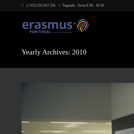
Skip
(+351) 252 852 356
Segunda - Sexta 8:30 - 18:30
to
content
Yearly Archives: 2010