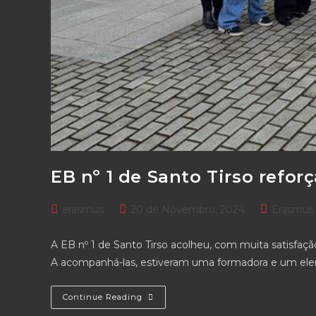
EB nº 1 de Santo Tirso refor
Post
Post
Post
erasmus
20 de Novembro, 2024
Erasmus 
author:
published:
category:
A EB nº 1 de Santo Tirso acolheu, com muita satisfaç
A acompanhá-las, estiveram uma formadora e um ele
EB
Continue Reading
Nº