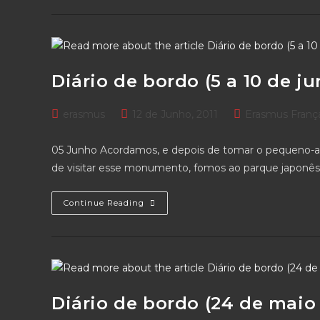
1
De
Santo
Tirso
Reforça
Parceria
Erasmus+
Diário de bordo (5 a 10 de j
Post
Post
Post
erasmus
12 de Junho, 2011
Erasmus Franç
author:
published:
category:
05 Junho Acordamos, e depois de tomar o pequeno-a
de visitar esse monumento, fomos ao parque japonês
Diário
Continue Reading
De
Bordo
(5
A
10
De
Junho)
Ana
E
Diário de bordo (24 de maio
Marisa