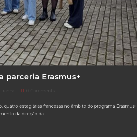
ça parceria Erasmus+
Post
França
0 Comments
comments:
ão, quatro estagiárias francesas no âmbito do programa Erasmus+
mento da direção da…