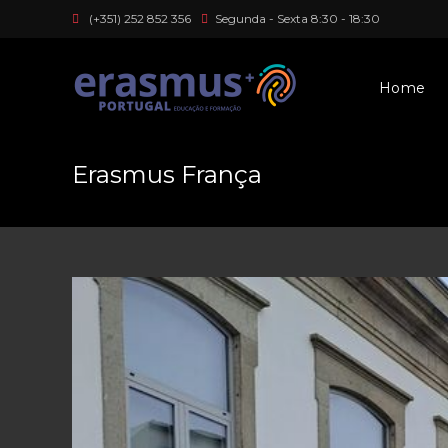
Skip
(+351) 252 852 356
Segunda - Sexta 8:30 - 18:30
to
content
Home
Erasmus França