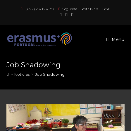
Skip
(+351) 252 852 356
Segunda - Sexta 8:30 - 18:30
to
content
Menu
Job Shadowing
>
Notícias
>
Job Shadowing