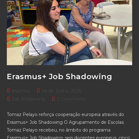
Erasmus+ Job Shadowing
Post
Post
erasmus
24 de Junho, 2026
author:
published:
Post
Post
Job Shadowing
0 Comments
category:
comments:
Tomaz Pelayo reforça cooperação europeia através do
Erasmus+ Job Shadowing O Agrupamento de Escolas
Tomaz Pelayo recebeu, no âmbito do programa
Erasmus+ Job Shadowing, seis docentes europeus, cinco