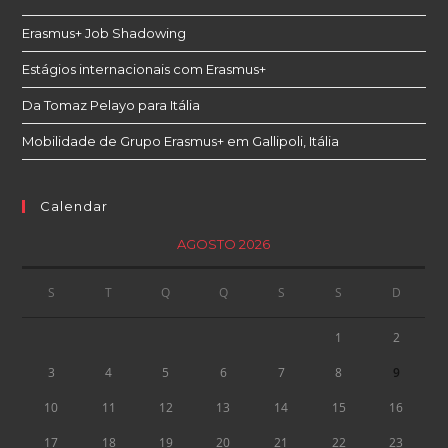
Erasmus+ Job Shadowing
Estágios internacionais com Erasmus+
Da Tomaz Pelayo para Itália
Mobilidade de Grupo Erasmus+ em Gallipoli, Itália
Calendar
AGOSTO 2026
S
T
Q
Q
S
S
D
1
2
3
4
5
6
7
8
9
10
11
12
13
14
15
16
17
18
19
20
21
22
23